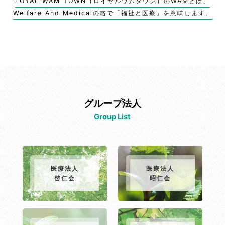
LOYAL WAM TOWN（ロイヤルワムタウン）のWAMとは、
Welfare And Medicalの略で「福祉と医療」を意味します。
グループ法人
Group List
医療法人
医療法人
啓仁会
昭仁会